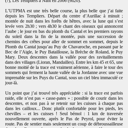
(?), Les Templiers à Nant en 2006 (9h20).
L’UTPMA est une très belle course, la plus belle que j’ai faite
depuis les Templiers. Départ du centre d’Aurillac à minuit ;
montée de nuit dans les forêts de hêtres, avec la lune qui s’est
levée vers 2h30 ; vers 4h30 le chant des oiseaux qui annoncent
l’aube ; le jour en bas du plomb du Cantal et les premiers rayons
du soleil dans la fin de la montée, puis une succession de
chemins des crêtes pour aller de sommet en sommet, depuis le
Plomb du Cantal jusqu’au Puy de Chavaroche, en passant par le
Bec de l’Aigle, le Puy Bataillouse, la Brèche de Roland, le Puy
Mary. Deux descentes dans la vallée pour des ravitaillements
dans des villages (Lioran, Mandailles). Entre les km 45 et 65, une
bonne moitié de la trace est vraiment aérienne, à faire le tour des
sommets qui ferment la haute vallée de la Jordanne avec une vue
imprenable sur les Puys du Cantal, sous un ciel bleu immaculé ce
jour-là.
Un point que j’ai trouvé très appréciable : si la trace est parfois
raide, elle n’est pas « casse-pates » : possible de courir dans les
descentes, et non pas à se retenir sur les cuisses à chaque pas
dans les cailloux... Donc plutôt confortable pour les pieds, les
chevilles – et les cuisses ! Seul bémol : 1 km de traversée
nouvellement ouverte, après le Pas de Peyrol, pour éviter la
route. Pas de sentier mais seulement un coup de débroussailleuse