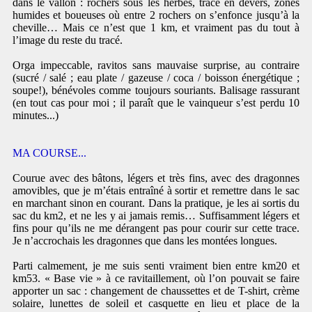
dans le vallon : rochers sous les herbes, trace en dévers, zones
humides et boueuses où entre 2 rochers on s’enfonce jusqu’à la
cheville… Mais ce n’est que 1 km, et vraiment pas du tout à
l’image du reste du tracé.
Orga impeccable, ravitos sans mauvaise surprise, au contraire
(sucré / salé ; eau plate / gazeuse / coca / boisson énergétique ;
soupe!), bénévoles comme toujours souriants. Balisage rassurant
(en tout cas pour moi ; il paraît que le vainqueur s’est perdu 10
minutes...)
MA COURSE...
Courue avec des bâtons, légers et très fins, avec des dragonnes
amovibles, que je m’étais entraîné à sortir et remettre dans le sac
en marchant sinon en courant. Dans la pratique, je les ai sortis du
sac du km2, et ne les y ai jamais remis… Suffisamment légers et
fins pour qu’ils ne me dérangent pas pour courir sur cette trace.
Je n’accrochais les dragonnes que dans les montées longues.
Parti calmement, je me suis senti vraiment bien entre km20 et
km53. « Base vie » à ce ravitaillement, où l’on pouvait se faire
apporter un sac : changement de chaussettes et de T-shirt, crème
solaire, lunettes de soleil et casquette en lieu et place de la