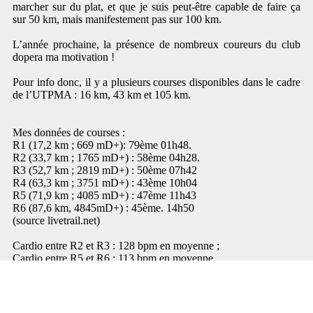
marcher sur du plat, et que je suis peut-être capable de faire ça
sur 50 km, mais manifestement pas sur 100 km.
L’année prochaine, la présence de nombreux coureurs du club
dopera ma motivation !
Pour info donc, il y a plusieurs courses disponibles dans le cadre
de l’UTPMA : 16 km, 43 km et 105 km.
Mes données de courses :
R1 (17,2 km ; 669 mD+): 79ème 01h48.
R2 (33,7 km ; 1765 mD+) : 58ème 04h28.
R3 (52,7 km ; 2819 mD+) : 50ème 07h42
R4 (63,3 km ; 3751 mD+) : 43ème 10h04
R5 (71,9 km ; 4085 mD+) : 47ème 11h43
R6 (87,6 km, 4845mD+) : 45ème. 14h50
(source livetrail.net)
Cardio entre R2 et R3 : 128 bpm en moyenne ;
Cardio entre R5 et R6 : 113 bpm en moyenne.
Enfin une évidence : le niveau n’était pas le même que sur les 50
km que j’ai pu faire (Saute Mouflons…) : Cori gagne en moins
de 12h, le second est à 10 minutes seulement, troisième et