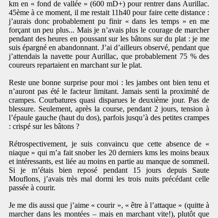
km en « fond de vallée » (600 mD+) pour rentrer dans Aurillac.
45ème à ce moment, il me restait 11h40 pour faire cette distance :
j’aurais donc probablement pu finir « dans les temps » en me
forçant un peu plus... Mais je n’avais plus le courage de marcher
pendant des heures en poussant sur les bâtons sur du plat : je me
suis épargné en abandonnant. J’ai d’ailleurs observé, pendant que
j’attendais la navette pour Aurillac, que probablement 75 % des
coureurs repartaient en marchant sur le plat.
Reste une bonne surprise pour moi : les jambes ont bien tenu et
n’auront pas été le facteur limitant. Jamais senti la proximité de
crampes. Courbatures quasi disparues le deuxième jour. Pas de
blessure. Seulement, après la course, pendant 2 jours, tension à
l’épaule gauche (haut du dos), parfois jusqu’à des petites crampes
: crispé sur les bâtons ?
Rétrospectivement, je suis convaincu que cette absence de «
niaque » qui m’a fait snober les 20 derniers kms les moins beaux
et intéressants, est liée au moins en partie au manque de sommeil.
Si je m’étais bien reposé pendant 15 jours depuis Saute
Mouflons, j’avais très mal dormi les trois nuits précédant celle
passée à courir.
Je me dis aussi que j’aime « courir », « être à l’attaque » (quitte à
marcher dans les montées – mais en marchant vite!), plutôt que