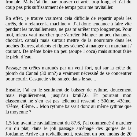
frontale. Mais j’ai fini par trouver cet arrêt trop long, et n’ai du
coup pas pris suffisamment de temps pour me ravitailler.
En effet, je trouve vraiment cela difficile de repartir après les
arrêts, de « relancer la machine ». J’ai donc tendance à faire vite
pendant les ravitaillements, ne pas m’arrêter trop longtemps. Pour
moi, mieux vaut marcher que s’arrêter. Manger un peu (bananes,
chocolat, cantal) mais surtout mettre de la nourriture dans les
poches (barres, abricots et figues séchés) à manger en marchant /
courant. De même boire un peu (soupe ! coca) mais surtout faire
le plein d’eau.
Passage en crêtes marqués par un vent fort, qui sur la crête du
plomb du Cantal (30 mn?) a vraiment nécessité de se concentrer
pour courir. Casquette vite rangée dans le sac...
Ensuite, j’ai eu le sentiment de baisser de rythme, doucement
mais régulièrement, jusqu’au km87,6. Et pourtant mon
classement ne s’en est pas tellement ressenti : 50ème, 43ème,
47ème, 45ème… Mon rythme baissait donc au même rythme que
la moyenne ?
1,5 km avant le ravitaillement du 87,6, j’ai commencé à marcher
sur du plat, dans le joli passage aménagé des gorges de la
Jordanne. Arrivé au ravitaillement, restaient un peu moins de 20